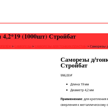
м 4,2*19 (1000шт) Стройбат
КРЕПЁЖ
>
САМОРЕЗЫ
>
САМОРЕЗЫ ДЛЯ ТОНКИХ ПЛАСТИН
>
Саморезы д/
Саморезы д/тонк
Стройбат
996,00
₽
Длина 19 мм
Диаметр 4,2 мм
Применение:
для крепления 
сверления к металлическому 