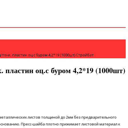
тонк. пластин оц.с буром 4,2*19 (1000шт) Стройбат
. пластин оц.с буром 4,2*19 (1000шт)
металлических листов толщиной до 2мм без предварительного
основанию. Пресс-шайба плотно прижимает листовой материал к