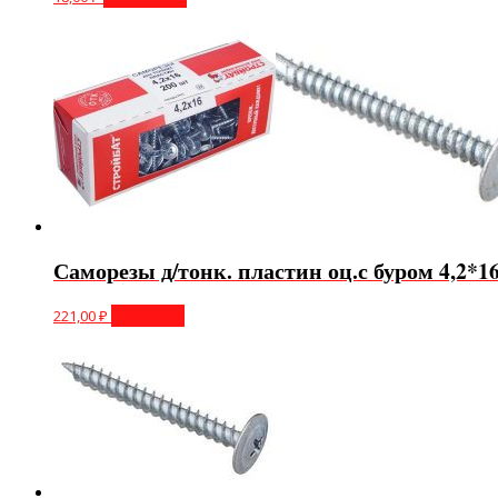
Саморезы д/тонк. пластин оц.с буром 4,2*1
221,00
₽
В корзину