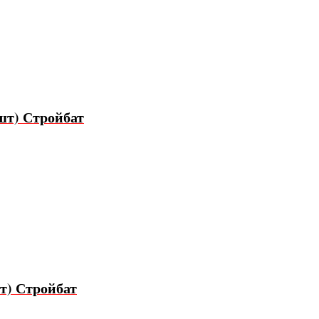
0шт) Стройбат
шт) Стройбат