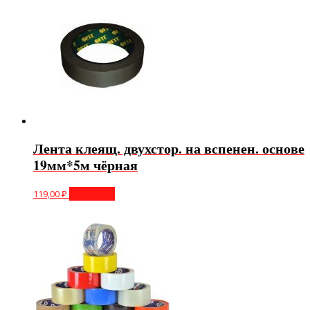
Лента клеящ. двухстор. на вспенен. основе
19мм*5м чёрная
119,00
₽
В корзину