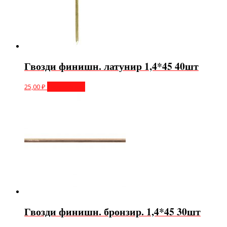
Гвозди финишн. латунир 1,4*45 40шт
25,00
₽
Подробнее
Гвозди финишн. бронзир. 1,4*45 30шт