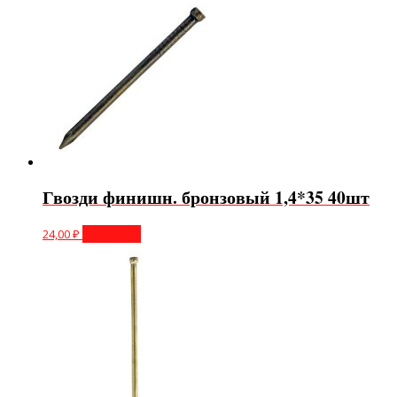
Гвозди финишн. бронзовый 1,4*35 40шт
24,00
₽
В корзину