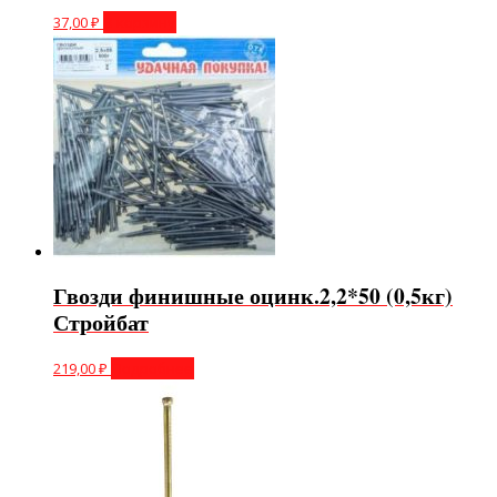
37,00
₽
В корзину
Гвозди финишные оцинк.2,2*50 (0,5кг)
Стройбат
219,00
₽
Подробнее