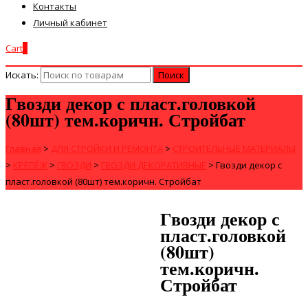
Контакты
Личный кабинет
Cart
0
Искать:
Гвозди декор с пласт.головкой
(80шт) тем.коричн. Стройбат
Главная
>
ДЛЯ СТРОЙКИ И РЕМОНТА
>
СТРОИТЕЛЬНЫЕ МАТЕРИАЛЫ
>
КРЕПЁЖ
>
ГВОЗДИ
>
ГВОЗДИ ДЕКОРАТИВНЫЕ
>
Гвозди декор с
пласт.головкой (80шт) тем.коричн. Стройбат
Гвозди декор с
пласт.головкой
(80шт)
тем.коричн.
Стройбат