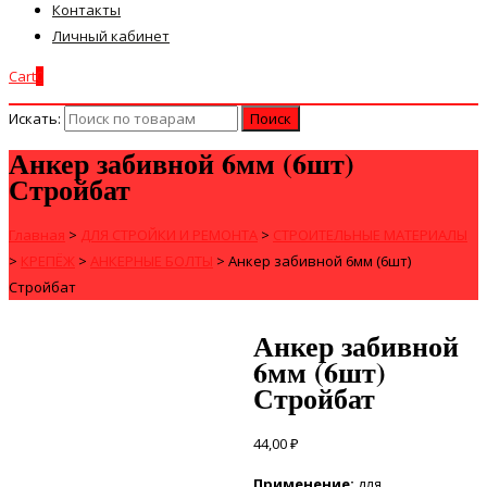
Контакты
Личный кабинет
Cart
0
Искать:
Анкер забивной 6мм (6шт)
Стройбат
Главная
>
ДЛЯ СТРОЙКИ И РЕМОНТА
>
СТРОИТЕЛЬНЫЕ МАТЕРИАЛЫ
>
КРЕПЁЖ
>
АНКЕРНЫЕ БОЛТЫ
>
Анкер забивной 6мм (6шт)
Стройбат
Анкер забивной
6мм (6шт)
Стройбат
44,00
₽
Применение
:
для