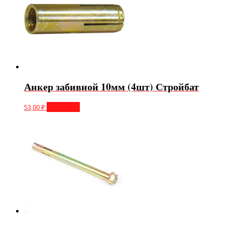
Анкер забивной 10мм (4шт) Стройбат
53,00
₽
В корзину