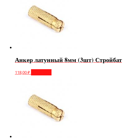
Анкер латунный 8мм (3шт) Стройбат
118,00
₽
В корзину