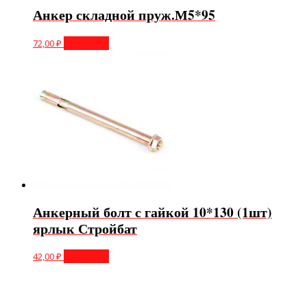
Анкер складной пруж.М5*95
72,00
₽
В корзину
Анкерный болт с гайкой 10*130 (1шт)
ярлык Стройбат
42,00
₽
В корзину