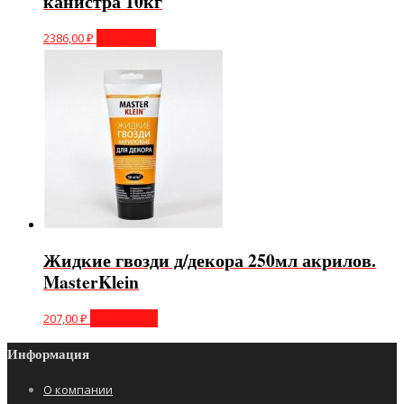
канистра 10кг
2386,00
₽
В корзину
Жидкие гвозди д/декора 250мл акрилов.
MasterKlein
207,00
₽
Подробнее
Информация
О компании