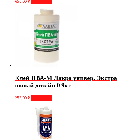
650,00
₽
В корзину
Клей ПВА-М Лакра универ. Экстра
новый дизайн 0,9кг
252,00
₽
В корзину