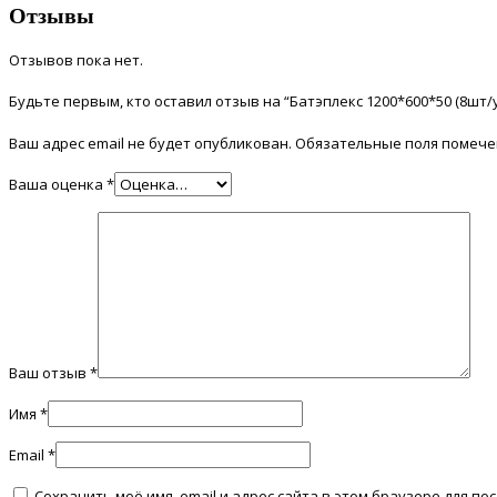
Отзывы
Отзывов пока нет.
Будьте первым, кто оставил отзыв на “Батэплекс 1200*600*50 (8шт/уп
Ваш адрес email не будет опубликован.
Обязательные поля помеч
Ваша оценка
*
Ваш отзыв
*
Имя
*
Email
*
Сохранить моё имя, email и адрес сайта в этом браузере для 