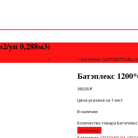
м2/уп 0,288м3)
УТЕПЛИТЕЛИ, ИЗОЛЯЦИЯ
>
УТЕПЛИТЕЛИ
>
Батэплекс 1200*600*50 (8шт/у
Батэплекс 1200*6
360,00
₽
Цена указана за 1 лист
В наличии
Количество товара Батэплекс 1
В корзину
Категории:
УТЕПЛИТЕЛИ
,
УТЕП