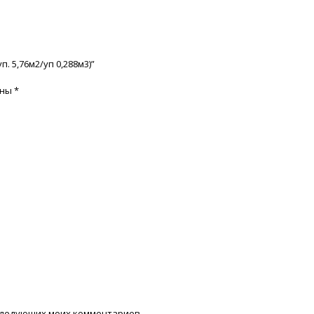
. 5,76м2/уп 0,288м3)”
ены
*
последующих моих комментариев.