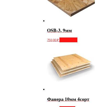
OSB-3, 9мм
750,00
₽
Подробнее
Фанера 10мм 4сорт