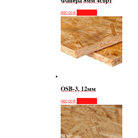
Фанера 8мм 4сорт
890,00
₽
В корзину
OSB-3, 12мм
980,00
₽
В корзину