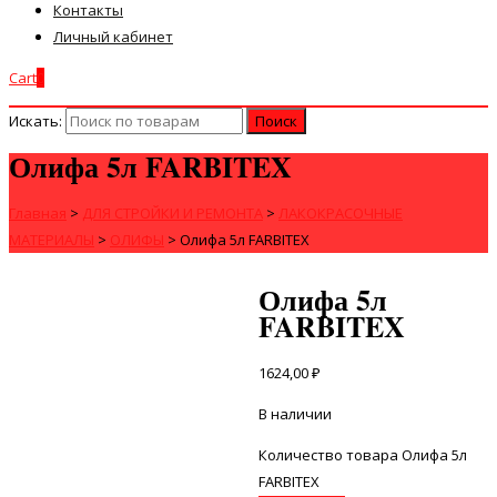
Контакты
Личный кабинет
Cart
0
Искать:
Олифа 5л FARBITEX
Главная
>
ДЛЯ СТРОЙКИ И РЕМОНТА
>
ЛАКОКРАСОЧНЫЕ
МАТЕРИАЛЫ
>
ОЛИФЫ
>
Олифа 5л FARBITEX
Олифа 5л
FARBITEX
1624,00
₽
В наличии
Количество товара Олифа 5л
FARBITEX