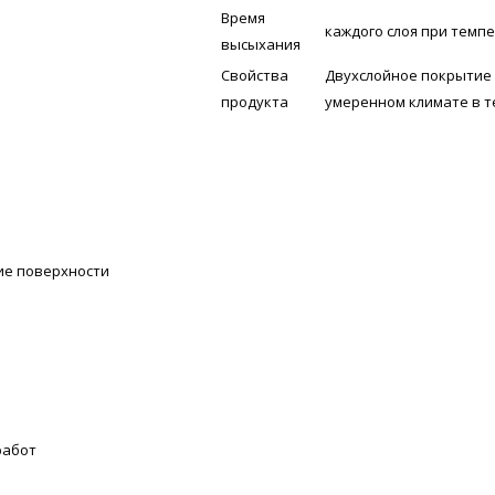
Время
каждого слоя при темпе
высыхания
Свойства
Двухслойное покрытие 
продукта
умеренном климате в т
ие поверхности
работ