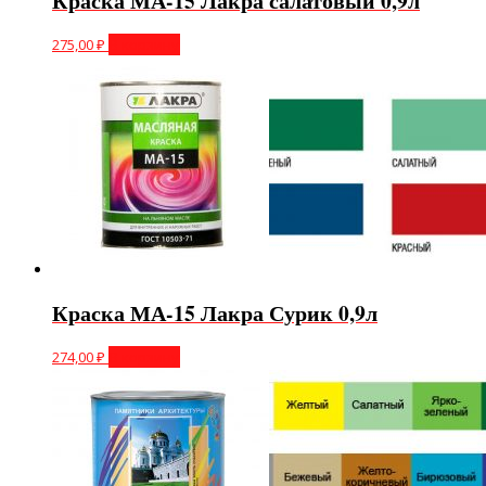
Краска МА-15 Лакра салатовый 0,9л
275,00
₽
В корзину
Краска МА-15 Лакра Сурик 0,9л
274,00
₽
В корзину