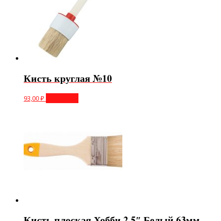
Кисть круглая №10
93,00
₽
В корзину
Кисть плоская Хобби 2,5″ Белый 63мм