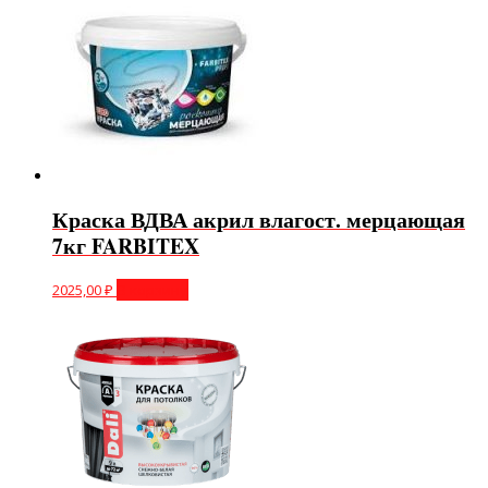
Краска ВДВА акрил влагост. мерцающая
7кг FARBITEX
2025,00
₽
В корзину