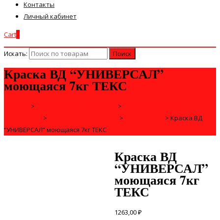
Контакты
Личный кабинет
Cart
0
Искать:
Краска ВД “УНИВЕРСАЛ”
моющаяся 7кг ТЕКС
Главная
>
ДЛЯ СТРОЙКИ И РЕМОНТА
>
ЛАКОКРАСОЧНЫЕ
МАТЕРИАЛЫ
>
КРАСКИ ИНТЕРЬЕРНЫЕ
>
МОЮЩИЕСЯ
>
Краска ВД
“УНИВЕРСАЛ” моющаяся 7кг ТЕКС
Краска ВД
“УНИВЕРСАЛ”
моющаяся 7кг
ТЕКС
1263,00
₽