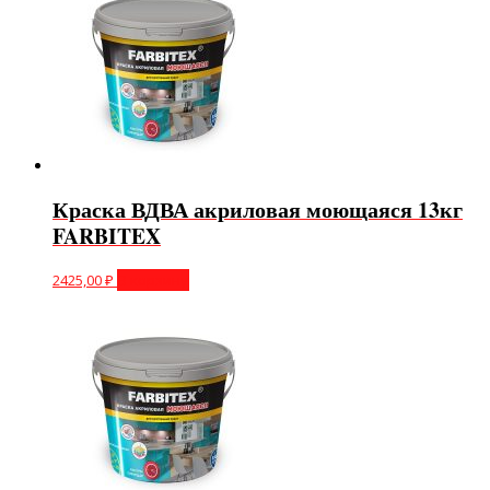
Краска ВДВА акриловая моющаяся 13кг
FARBITEX
2425,00
₽
В корзину