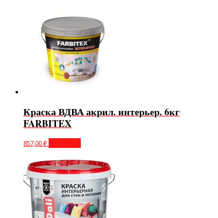
Краска ВДВА акрил. интерьер. 6кг
FARBITEX
857,00
₽
В корзину