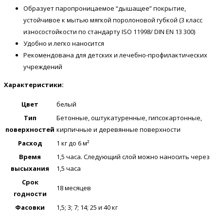
Образует паропроницаемое “дышащее” покрытие,
устойчивое к мытью мягкой поролоновой губкой (3 класс
износостойкости по стандарту ISO 11998/ DIN EN 13 300)
Удобно и легко наносится
Рекомендована для детских и лечебно-профилактических
учреждений
Характеристики:
Цвет
белый
Тип
Бетонные, оштукатуренные, гипсокартонные,
поверхностей
кирпичные и деревянные поверхности
Расход
1 кг до 6 м²
Время
1,5 часа. Следующий слой можно наносить через
высыхания
1,5 часа
Срок
18 месяцев
годности
Фасовки
1,5; 3; 7; 14; 25 и 40 кг