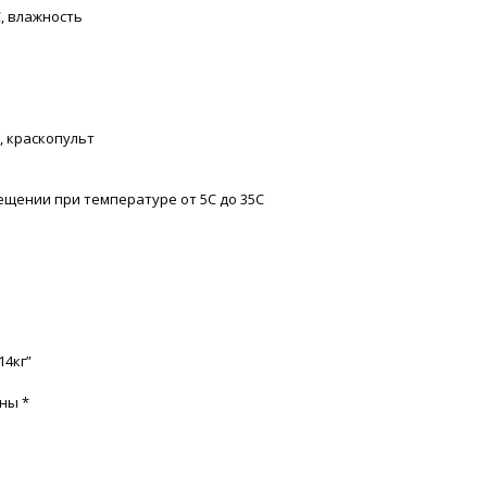
С, влажность
ь, краскопульт
ещении при температуре от 5С до 35С
14кг”
ены
*