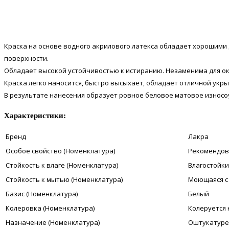
Краска на основе водного акрилового латекса обладает хорошими
поверхности.
Обладает высокой устойчивостью к истиранию. Незаменима для о
Краска легко наносится, быстро высыхает, обладает отличной ук
В результате нанесения образует ровное беловое матовое износо
Характеристики:
Бренд
Лакра
Особое свойство (Номенклатура)
Рекомендов
Стойкость к влаге (Номенклатура)
Влагостойк
Стойкость к мытью (Номенклатура)
Моющаяся с
Базис (Номенклатура)
Белый
Колеровка (Номенклатура)
Колеруется 
Назначение (Номенклатура)
Оштукатурен