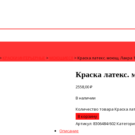
>
КРАСКИ ИНТЕРЬЕРНЫЕ
>
МОЮЩИЕСЯ
>
Краска латекс. моющ. Лакра 1
Краска латекс. 
2558,00
₽
В наличии
Количество товара Краска лат
В корзину
Артикул:
8306484/602
Категори
Описание