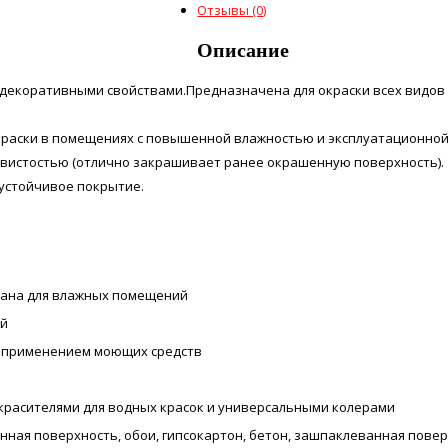
Отзывы (0)
Описание
 декоративными свойствами.Предназначена для окраски всех видов
краски в помещениях с повышенной влажностью и эксплуатационной
рывистостью (отлично закрашивает ранее окрашенную поверхность).
устойчивое покрытие.
ана для влажных помещений
ий
 применением моющих средств
красителями для водных красок и универсальными колерами
ная поверхность, обои, гипсокартон, бетон, зашпаклеванная пове