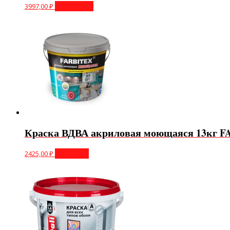
3997,00
₽
Подробнее
Краска ВДВА акриловая моющаяся 13кг 
2425,00
₽
В корзину