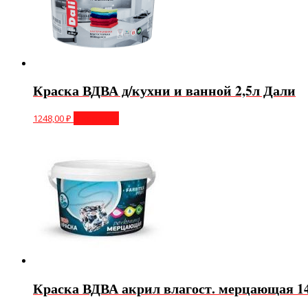
Краска ВДВА д/кухни и ванной 2,5л Дали
1248,00
₽
В корзину
Краска ВДВА акрил влагост. мерцающая 