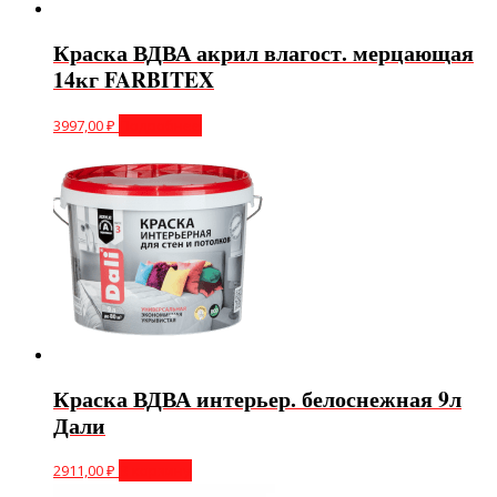
Краска ВДВА акрил влагост. мерцающая
14кг FARBITEX
3997,00
₽
Подробнее
Краска ВДВА интерьер. белоснежная 9л
Дали
2911,00
₽
В корзину