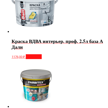
Краска ВДВА интерьер. проф. 2,5л база А
Дали
1176,00
₽
В корзину