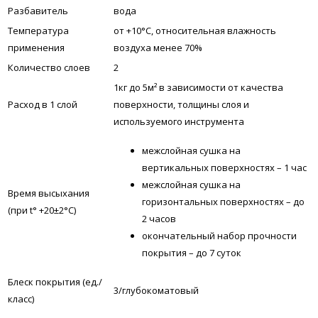
Разбавитель
вода
Температура
от +10°С, относительная влажность
применения
воздуха менее 70%
Количество слоев
2
1кг до 5м² в зависимости от качества
Расход в 1 слой
поверхности, толщины слоя и
используемого инструмента
межслойная сушка на
вертикальных поверхностях – 1 час
межслойная сушка на
Время высыхания
горизонтальных поверхностях – до
(при t° +20±2°C)
2 часов
окончательный набор прочности
покрытия – до 7 суток
Блеск покрытия (ед./
3/глубокоматовый
класс)