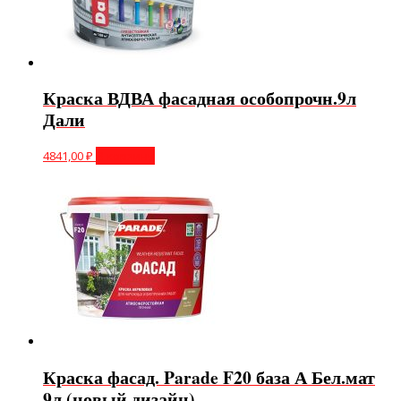
Краска ВДВА фасадная особопрочн.9л
Дали
4841,00
₽
В корзину
Краска фасад. Parade F20 база А Бел.мат
9л (новый дизайн)