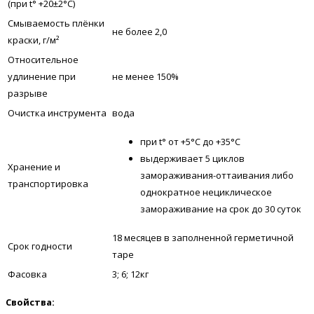
(при t° +20±2°C)
Смываемость плёнки
не более 2,0
краски, г/м²
Относительное
удлинение при
не менее 150%
разрыве
Очистка инструмента
вода
при t° от +5°С до +35°С
выдерживает 5 циклов
Хранение и
замораживания-оттаивания либо
транспортировка
однократное нециклическое
замораживание на срок до 30 суток
18 месяцев в заполненной герметичной
Срок годности
таре
Фасовка
3; 6; 12кг
Свойства: