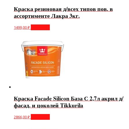
Краска резиновая д/всех типов пов. в
ассортименте Лакра 3кг.
1499,00
₽
В корзину
Краска Facade Silicon База С 2,7л акрил д/
фасад. и цоколей Tikkurila
2866,00
₽
В корзину