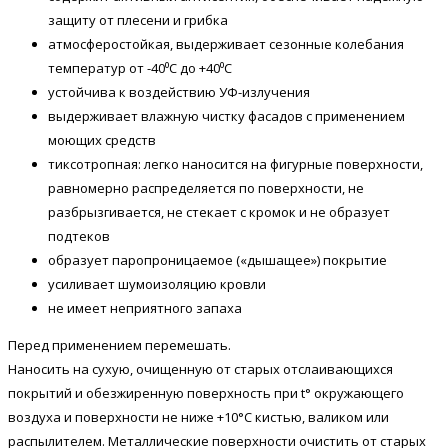
защиту от плесени и грибка
атмосферостойкая, выдерживает сезонные колебания
температур от -40⁰С до +40⁰С
устойчива к воздействию УФ-излучения
выдерживает влажную чистку фасадов с применением
моющих средств
тиксотропная: легко наносится на фигурные поверхности,
равномерно распределяется по поверхности, не
разбрызгивается, не стекает с кромок и не образует
подтеков
образует паропроницаемое («дышащее») покрытие
усиливает шумоизоляцию кровли
не имеет неприятного запаха
Перед применением перемешать.
Наносить на сухую, очищенную от старых отслаивающихся
покрытий и обезжиренную поверхность при t° окружающего
воздуха и поверхности не ниже +10°С кистью, валиком или
распылителем. Металлические поверхности очистить от старых