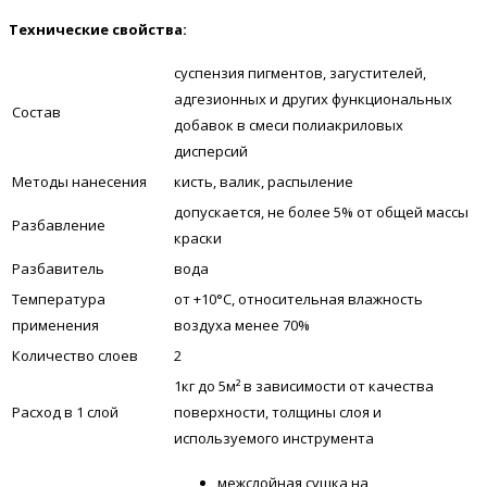
Технические свойства:
суспензия пигментов, загустителей,
адгезионных и других функциональных
Состав
добавок в смеси полиакриловых
дисперсий
Методы нанесения
кисть, валик, распыление
допускается, не более 5% от общей массы
Разбавление
краски
Разбавитель
вода
Температура
от +10°С, относительная влажность
применения
воздуха менее 70%
Количество слоев
2
1кг до 5м² в зависимости от качества
Расход в 1 слой
поверхности, толщины слоя и
используемого инструмента
межслойная сушка на