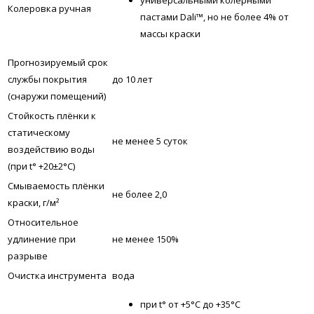
Колеровка ручная
пастами Dali™, но не более 4% от
массы краски
Прогнозируемый cрок
службы покрытия
до 10 лет
(снаружи помещений)
Стойкость плёнки к
статическому
не менее 5 суток
воздействию воды
(при t° +20±2°C)
Смываемость плёнки
не более 2,0
краски, г/м²
Относительное
удлинение при
не менее 150%
разрыве
Очистка инструмента
вода
при t° от +5°С до +35°С