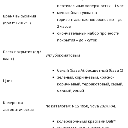
вертикальных поверхностях – 1 час
межслойная сушка на
Время высыхания
горизонтальных поверхностях – до
(при t° +20±2°C)
2 часов
окончательный набор прочности
покрытия – до 7 суток
Блеск покрытия (ед./
3/глубокоматовый
класс)
белый (база А), бесцветный (база С)
зелёный, коричневый, красно-
Цвет
коричневый, терракотовый, серый,
чёрный, синий
Колеровка
по каталогам: NCS 1950, Nova 2024, RAL
автоматическая
колеровочными красками Dali™
универсальными колерными