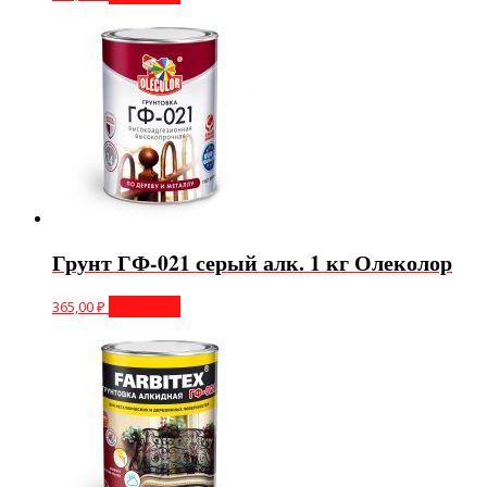
Грунт ГФ-021 серый алк. 1 кг Олеколор
365,00
₽
В корзину