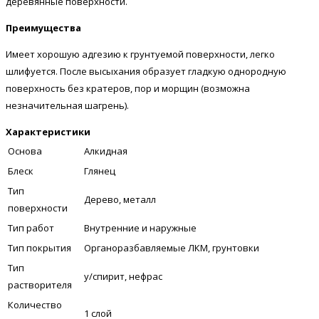
деревянные поверхности.
Преимущества
Имеет хорошую адгезию к грунтуемой поверхности, легко
шлифуется. После высыхания образует гладкую однородную
поверхность без кратеров, пор и морщин (возможна
незначительная шагрень).
Характеристики
Основа
Алкидная
Блеск
Глянец
Тип
Дерево, металл
поверхности
Тип работ
Внутренние и наружные
Тип покрытия
Органоразбавляемые ЛКМ, грунтовки
Тип
у/спирит, нефрас
растворителя
Количество
1 слой