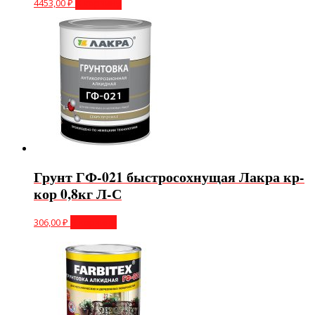
4453,00
₽
В корзину
Грунт ГФ-021 быстросохнущая Лакра кр-
кор 0,8кг Л-С
306,00
₽
В корзину