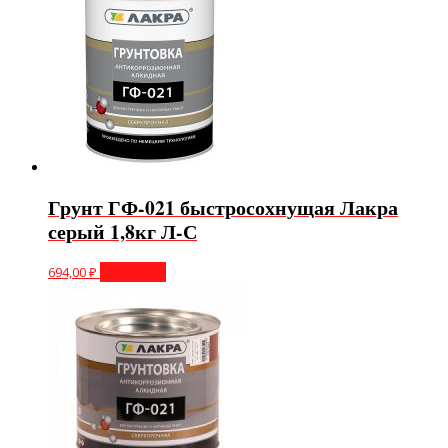
Грунт ГФ-021 быстросохнущая Лакра
серый 1,8кг Л-С
694,00
₽
В корзину