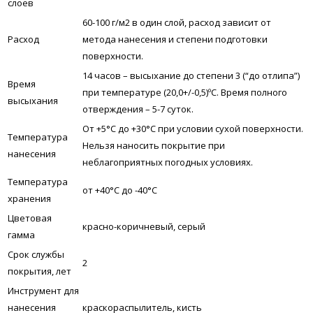
слоев
60-100 г/м2 в один слой, расход зависит от
Расход
метода нанесения и степени подготовки
поверхности.
14 часов – высыхание до степени 3 (“до отлипа”)
Время
при температуре (20,0+/-0,5)ºС. Время полного
высыхания
отверждения – 5-7 суток.
От +5°С до +30°С при условии сухой поверхности.
Температура
Нельзя наносить покрытие при
нанесения
неблагоприятных погодных условиях.
Температура
от +40°С до -40°С
хранения
Цветовая
красно-коричневый, серый
гамма
Срок службы
2
покрытия, лет
Инструмент для
нанесения
краскораспылитель, кисть