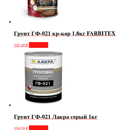
Грунт ГФ-021 кр-кор 1,8кг FARBITEX
535,00
₽
В корзину
Грунт ГФ-021 Лакра серый 1кг
336,00
₽
В корзину