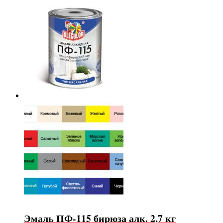
Эмаль ПФ-115 бирюза алк. 2,7 кг