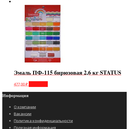
Эмаль ПФ-115 бирюзовая 2,6 кг STATUS
477,00
₽
В корзину
Информация
О компании
Вакансии
Политика конфиденциальности
Полезная информация