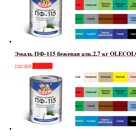
Эмаль ПФ-115 бежевая алк.2,7 кг OLECO
1161,00
₽
В корзину