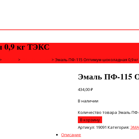
 0,9 кг ТЭКС
>
ЭМАЛИ
>
ЭМАЛИ ПФ-115
>
Эмаль ПФ-115 Оптимум шоколадная 0,9 кг
Эмаль ПФ-115 О
434,00
₽
В наличии
Количество товара Эмаль ПФ-
В корзину
Артикул:
19091
Категория:
ЭМА
Описание