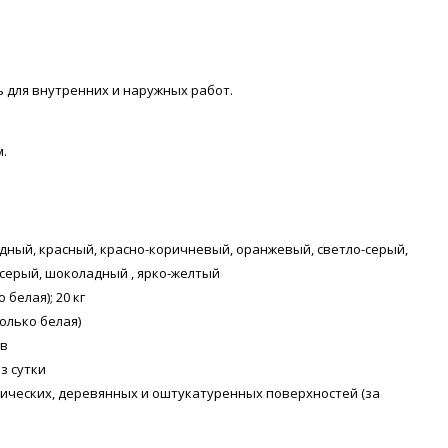
 для внутренних и наружных работ.
м.
удный, красный, красно-коричневый, оранжевый, светло-серый,
 серый, шоколадный , ярко-желтый
ко белая); 20 кг
только белая)
ов
з сутки
лических, деревянных и оштукатуренных поверхностей (за