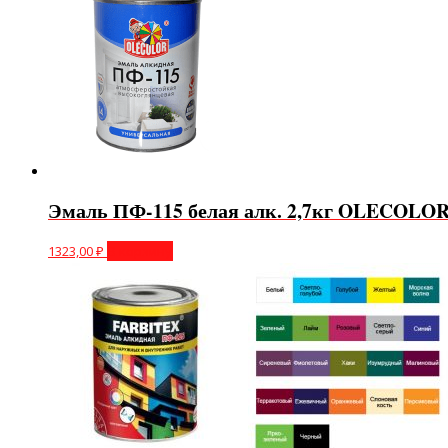
Эмаль ПФ-115 белая алк. 2,7кг OLECOLO
1323,00
₽
В корзину