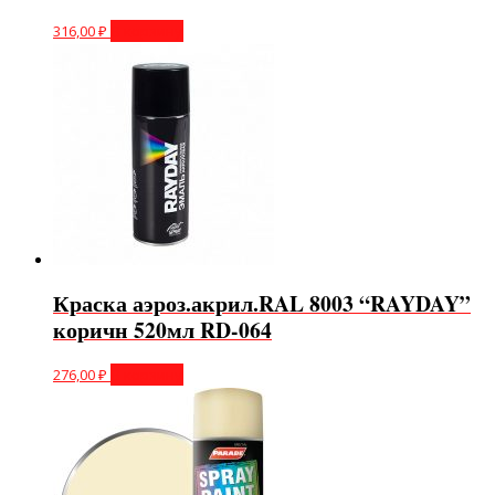
316,00
₽
В корзину
Краска аэроз.акрил.RAL 8003 “RAYDAY”
коричн 520мл RD-064
276,00
₽
В корзину