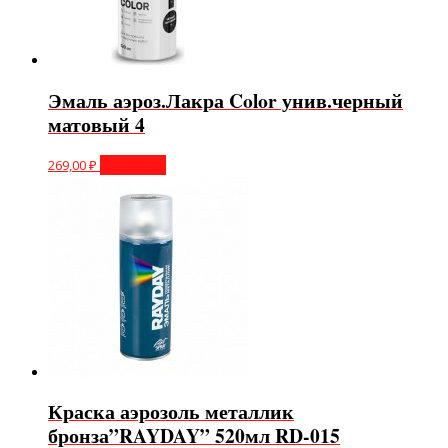
Эмаль аэроз.Лакра Color унив.черный
матовый 4
269,00
₽
В корзину
Краска аэрозоль металлик
бронза”RAYDAY” 520мл RD-015