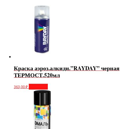
Краска аэроз.алкидн.”RAYDAY” черная
ТЕРМОСТ.520мл
363,00
₽
В корзину