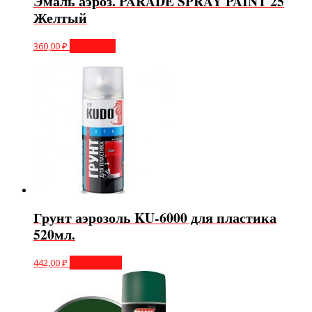
Эмаль аэроз. PARADE SPRAY PAINT 25
Желтый
360,00
₽
В корзину
Грунт аэрозоль KU-6000 для пластика
520мл.
442,00
₽
Подробнее