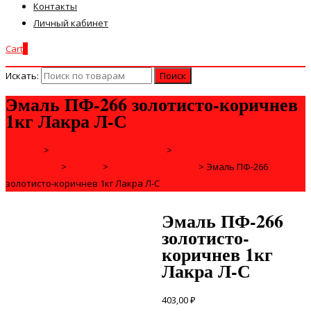
Контакты
Личный кабинет
Cart
0
Искать:
Эмаль ПФ-266 золотисто-коричнев
1кг Лакра Л-С
Главная
>
ДЛЯ СТРОЙКИ И РЕМОНТА
>
ЛАКОКРАСОЧНЫЕ
МАТЕРИАЛЫ
>
ЭМАЛИ
>
ЭМАЛИ ДЛЯ ПОЛОВ
>
Эмаль ПФ-266
золотисто-коричнев 1кг Лакра Л-С
Эмаль ПФ-266
золотисто-
коричнев 1кг
Лакра Л-С
403,00
₽