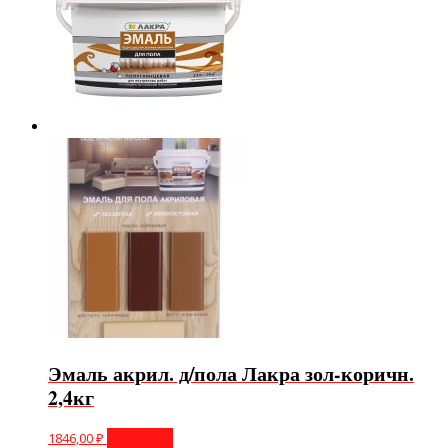
Эмаль акрил. д/пола Лакра зол-коричн.
2,4кг
1846,00
₽
В корзину