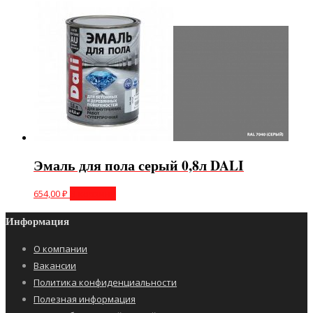
Эмаль для пола серый 0,8л DALI
654,00
₽
В корзину
Информация
О компании
Вакансии
Политика конфиденциальности
Полезная информация