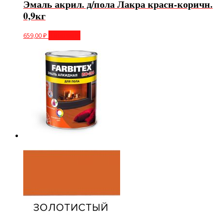
Эмаль акрил. д/пола Лакра красн-коричн.
0,9кг
659,00
₽
В корзину