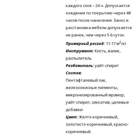
каждого слоя – 24 ч. Допускается
хождение по покрытию через 48
часов после нанесения. Занос и
расстановка мебели допускается
не ранее, чем через 5-6 суток.
2
Примерный расход:
11-17 м
/кг
Инструмент:
Кисть, валик,
распылитель
Разбавитель:
уайт-спирит
Состав:
Пентафталевый лак,
железоокисные пигменты,
микронизированный мрамор,
уайт-спирит, сиккатив, целевые
добавки.
Цвет:
Желто-коричневый,
золотисто-коричневый, красно-
коричневый.