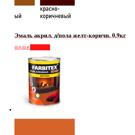
Эмаль акрил. д/пола желт-коричн. 0,9кг
659,00
₽
В корзину