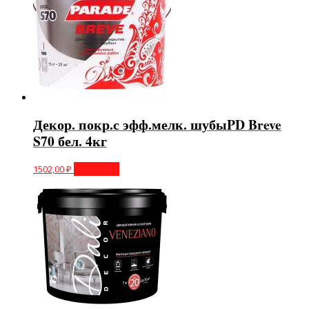
Декор. покр.с эфф.мелк. шубыPD Breve
S70 бел. 4кг
1502,00
₽
В корзину