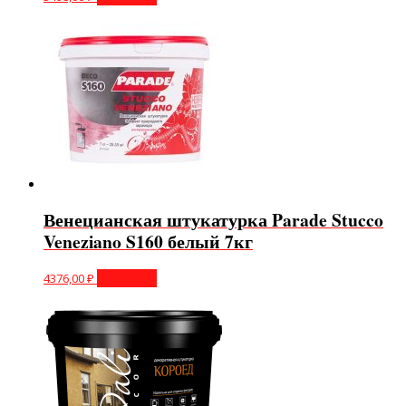
Венецианская штукатурка Parade Stucco
Veneziano S160 белый 7кг
4376,00
₽
В корзину