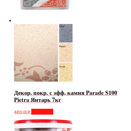
Декор. покр. с эфф. камня Parade S100
Pietra Янтарь 7кг
4456,00
₽
Подробнее