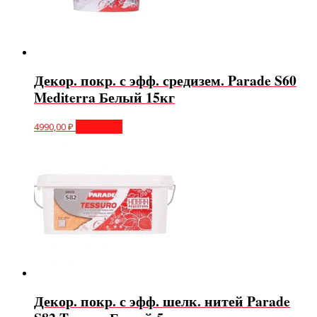
Декор. покр. с эфф. средизем. Parade S60
Mediterra Белый 15кг
4990,00
₽
В корзину
Декор. покр. с эфф. шелк. нитей Parade