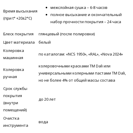
межслойная сушка – 6-8 часов
Время высыхания
полное высыхание и окончательный
(при t° +20±2°C)
набор прочности покрытия – 24 часа
Блеск покрытия
глянцевый (после полировки)
Цвет материала
белый
Колеровка
по каталогам: «NCS 1950», «RAL», «Nova 2024»
машинная
колеровочными красками ТМ Dali или
Колеровка
универсальными колерными пастами ТМ Dali,
ручная
но не более 4% от общей массы состава
Срок службы
покрытия
до 20 лет
(внутри
помещений)
Очистка
вода
инструмента