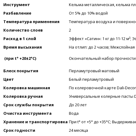
Инструмент
Кельма металлическая, кельма п
Разбавление
От 5% до 10% водой
Температура применения
Температура воздуха и поверхнос
Количество слоев
2
Расход в 1 слой
Эффект «Сатин»: 1 кг до 11-12 м²; Э
Время высыхания
На отлип: до 2 часов; Межслойная
(при t° +20±2°C)
Окончательный набор прочности п
Блеск покрытия
Перламутровый матовый
Цвет
Белый перламутровый
Колеровка машинная
По колеровочной карте Dali-Deco
Колеровка ручная
Универсальные колерные пасты Da
Срок службы покрытия
До 20 лет
Очистка инструмента
Вода
Хранение и транспортировка
При t° от +5° до +35°С; Выдержив
Срок годности
24 месяца