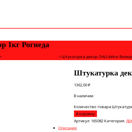
р 1кг Рогнеда
>
ДЕКОРАТИВНЫЕ ШТУКАТУРКИ
>
Штукатурка декор. DALI-dekor Велюр
Штукатурка дек
1362,00
₽
В наличии
Количество товара Штукатурка
В корзину
Артикул:
165082
Категория:
ДЕ
Описание