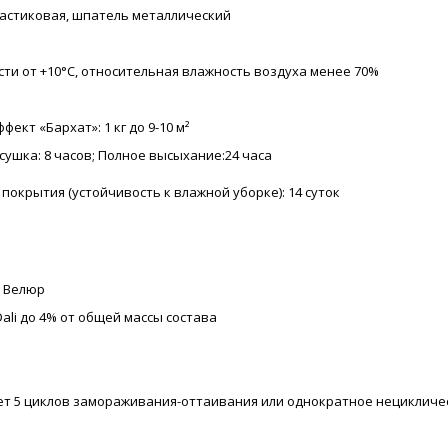
ластиковая, шпатель металлический
ти от +10°С, относительная влажность воздуха менее 70%
ффект «Бархат»: 1 кг до 9-10 м²
 сушка: 8 часов; Полное высыхание:24 часа
окрытия (устойчивость к влажной уборке): 14 суток
r Велюр
li до 4% от общей массы состава
ает 5 циклов замораживания-оттаивания или однократное нециклическо