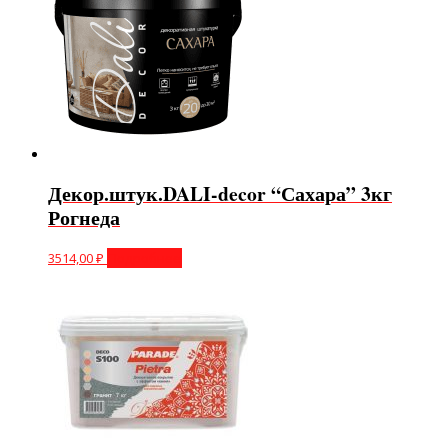
Декор.штук.DALI-decor “Сахара” 3кг
Рогнеда
3514,00
₽
Подробнее