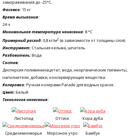
замораживания до -25°С.
Фасовка:
15 кг
Время высыхания:
24 ч
Минимальная температура нанесения:
8 °C
2
Примерный расход:
0,8 кг/м
(в зависимости от толщины слоя)
Инструмент:
Стальная кельма, шпатель
Разбавитель:
Вода
Состав:
Дисперсия поливинилацетат, вода, неорганические пигменты,
наполнители, добавки, консервирующие вещества.
Колеровка:
Ручная колерами Parade для водных красок.
Цвет:
Белый
Технология нанесения:
Листопад
Оттиск
Кора дуба
Средиземноморье
Морозное утро
Бамбук