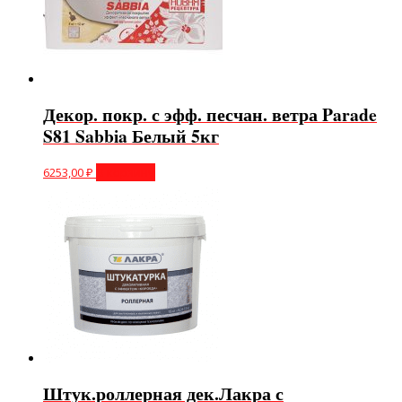
Декор. покр. с эфф. песчан. ветра Parade
S81 Sabbia Белый 5кг
6253,00
₽
В корзину
Штук.роллерная дек.Лакра с