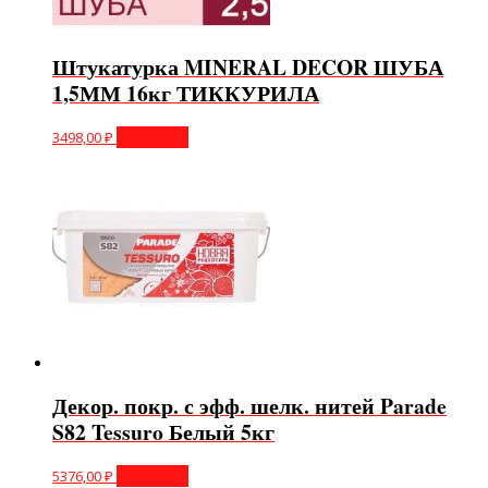
Штукатурка MINERAL DECOR ШУБА
1,5ММ 16кг ТИККУРИЛА
3498,00
₽
В корзину
Декор. покр. с эфф. шелк. нитей Parade
S82 Tessuro Белый 5кг
5376,00
₽
В корзину