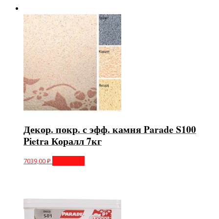
Декор. покр. с эфф. камня Parade S100
Pietra Коралл 7кг
7039,00
₽
В корзину