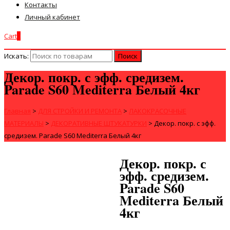
Контакты
Личный кабинет
Cart
0
Искать:
Декор. покр. с эфф. средизем.
Parade S60 Mediterra Белый 4кг
Главная
>
ДЛЯ СТРОЙКИ И РЕМОНТА
>
ЛАКОКРАСОЧНЫЕ
МАТЕРИАЛЫ
>
ДЕКОРАТИВНЫЕ ШТУКАТУРКИ
>
Декор. покр. с эфф.
средизем. Parade S60 Mediterra Белый 4кг
Декор. покр. с
эфф. средизем.
Parade S60
Mediterra Белый
4кг