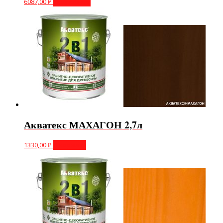
6087,00
₽
Подробнее
Акватекс МАХАГОН 2,7л
1330,00
₽
В корзину