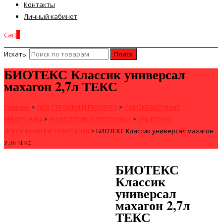
Контакты
Личный кабинет
Cart
0
Искать:
БИОТЕКС Классик универсал
махагон 2,7л ТЕКС
Главная
>
ДЛЯ СТРОЙКИ И РЕМОНТА
>
ЛАКОКРАСОЧНЫЕ
МАТЕРИАЛЫ
>
АНТИСЕПТИКИ, ПРОПИТКИ
>
ЗАЩИТНО -
ДЕКОРАТИВНЫЕ ПОКРЫТИЯ
>
БИОТЕКС Классик универсал махагон
2,7л ТЕКС
БИОТЕКС
Классик
универсал
махагон 2,7л
ТЕКС