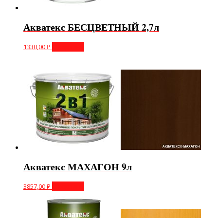
Акватекс БЕСЦВЕТНЫЙ 2,7л
1330,00
₽
В корзину
Акватекс МАХАГОН 9л
3857,00
₽
В корзину