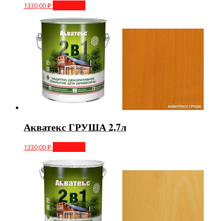
1330,00
₽
В корзину
Акватекс ГРУША 2,7л
1330,00
₽
В корзину