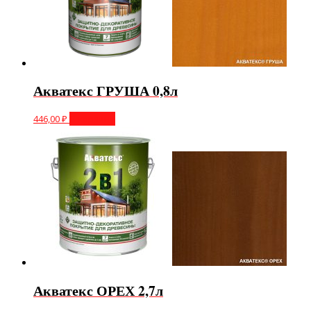
Акватекс ГРУША 0,8л
446,00
₽
В корзину
Акватекс ОРЕХ 2,7л