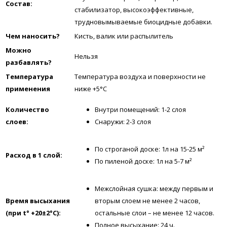
Состав:
стабилизатор, высокоэффективные,
трудновымываемые биоцидные добавки.
Чем наносить?
Кисть, валик или распылитель
Можно
Нельзя
разбавлять?
Температура
Температура воздуха и поверхности не
применения
ниже +5°C
Количество
Внутри помещений: 1-2 слоя
слоев:
Снаружи: 2-3 слоя
По строганой доске: 1л на 15-25 м²
Расход в 1 слой:
По пиленой доске: 1л на 5-7 м²
Межслойная сушка: между первым и
Время высыхания
вторым слоем не менее 2 часов,
(при t° +20±2°C):
остальные слои – не менее 12 часов.
Полное высыхание: 24 ч.