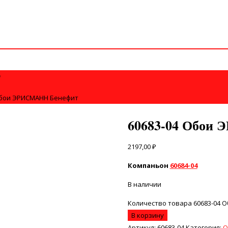
т
Обои ЭРИСМАНН Бенефит
60683-04 Обои
2197,00
₽
Компаньон
60684-04
В наличии
Количество товара 60683-04
В корзину
Артикул:
60683-04
Категория:
О