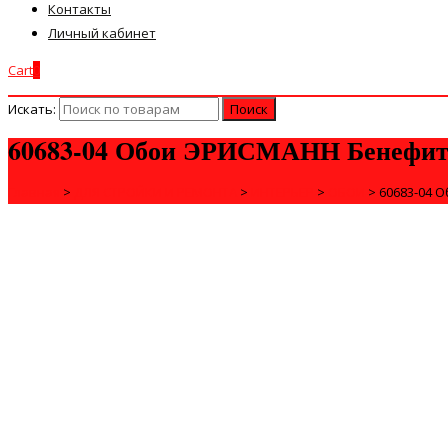
Контакты
Личный кабинет
Cart
0
Искать:
60683-04 Обои ЭРИСМАНН Бенефи
Главная
>
ДЛЯ СТРОЙКИ И РЕМОНТА
>
ИНТЕРЬЕР
>
ОБОИ
>
60683-04 