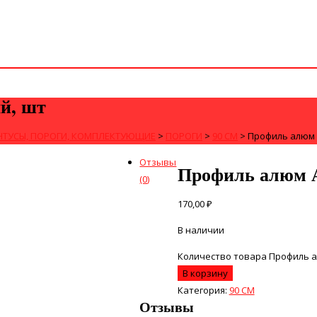
й, шт
НТУСЫ, ПОРОГИ, КОМПЛЕКТУЮЩИЕ
>
ПОРОГИ
>
90 СМ
>
Профиль алюм А
Отзывы
Профиль алюм А
(0)
170,00
₽
В наличии
Количество товара Профиль ал
В корзину
Категория:
90 СМ
Отзывы