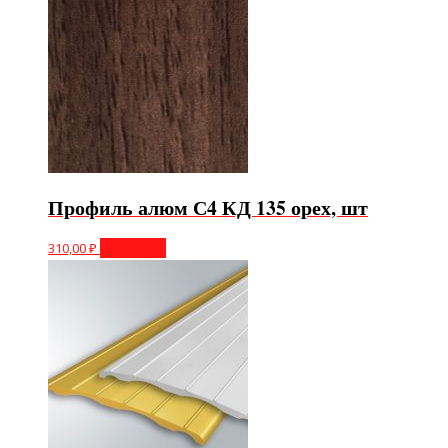
Профиль алюм С4 КД 135 орех, шт
310,00
₽
В корзину