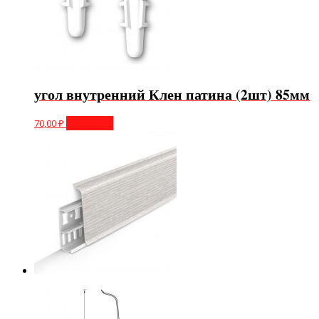
угол внутренний Клен патина (2шт) 85мм
70,00
₽
В корзину