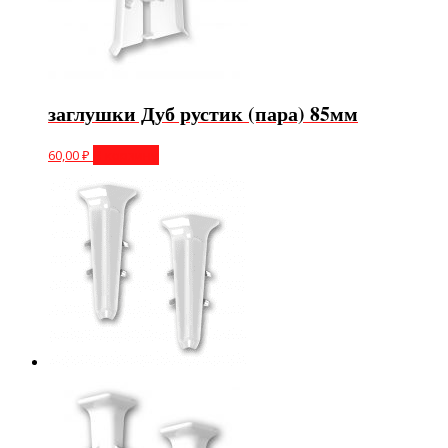
заглушки Дуб рустик (пара) 85мм
60,00
₽
В корзину