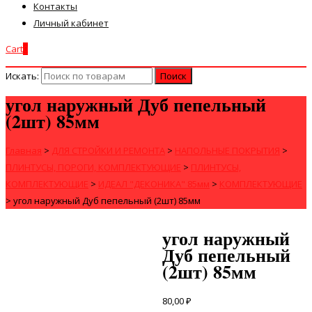
Контакты
Личный кабинет
Cart
0
Искать:
угол наружный Дуб пепельный
(2шт) 85мм
Главная
>
ДЛЯ СТРОЙКИ И РЕМОНТА
>
НАПОЛЬНЫЕ ПОКРЫТИЯ
>
ПЛИНТУСЫ, ПОРОГИ, КОМПЛЕКТУЮЩИЕ
>
ПЛИНТУСЫ,
КОМПЛЕКТУЮЩИЕ
>
ИДЕАЛ "ДЕКОНИКА" 85мм
>
КОМПЛЕКТУЮЩИЕ
>
угол наружный Дуб пепельный (2шт) 85мм
угол наружный
Дуб пепельный
(2шт) 85мм
80,00
₽