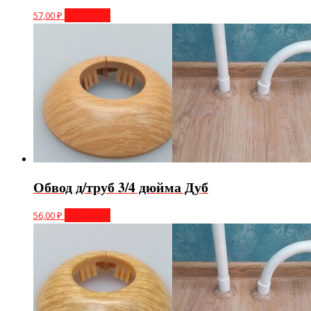
57,00
₽
В корзину
Обвод д/труб 3/4 дюйма Дуб
56,00
₽
В корзину