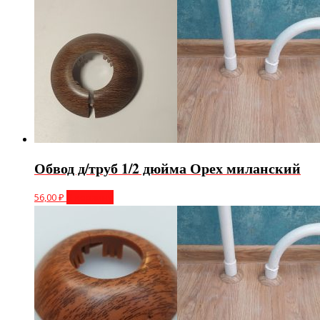
Обвод д/труб 1/2 дюйма Орех миланский
56,00
₽
В корзину