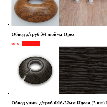
Обвод д/труб 3/4 дюйма Орех
56,00
₽
Подробнее
Обвод унив. д/труб Ф16-22мм Идеал (2 шт)