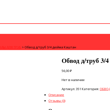
ДЫ ДЛЯ ТРУБ
>
Обвод д/труб 3/4 дюйма Каштан
Обвод д/труб 3/
56,00
₽
Нет в наличии
Артикул:
351
Категория:
ОБВОД
Описание
Отзывы (0)