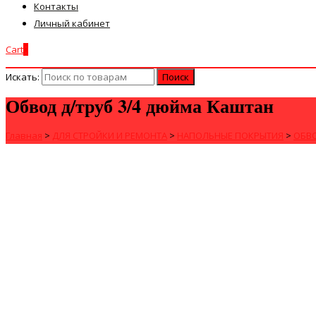
Контакты
Личный кабинет
Cart
0
Искать:
Обвод д/труб 3/4 дюйма Каштан
Главная
>
ДЛЯ СТРОЙКИ И РЕМОНТА
>
НАПОЛЬНЫЕ ПОКРЫТИЯ
>
ОБВО