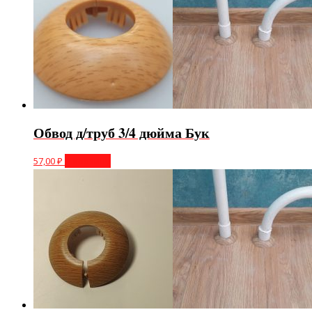
Обвод д/труб 3/4 дюйма Бук
57,00
₽
В корзину