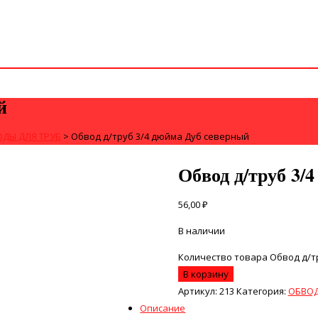
й
ДЫ ДЛЯ ТРУБ
>
Обвод д/труб 3/4 дюйма Дуб северный
Обвод д/труб 3/
56,00
₽
В наличии
Количество товара Обвод д/т
В корзину
Артикул:
213
Категория:
ОБВОД
Описание