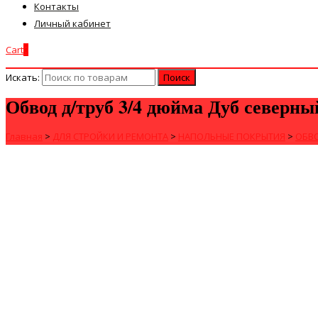
Контакты
Личный кабинет
Cart
0
Искать:
Обвод д/труб 3/4 дюйма Дуб северны
Главная
>
ДЛЯ СТРОЙКИ И РЕМОНТА
>
НАПОЛЬНЫЕ ПОКРЫТИЯ
>
ОБВО