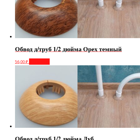
Обвод д/труб 1/2 дюйма Орех темный
56,00
₽
В корзину
Обвод д/труб 1/2 дюйма Дуб