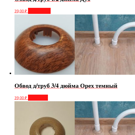
39,00
₽
Подробнее
Обвод д/труб 3/4 дюйма Орех темный
39,00
₽
В корзину