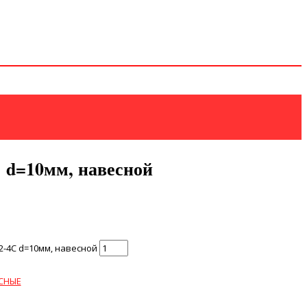
d=10мм, навесной
-4С d=10мм, навесной
СНЫЕ