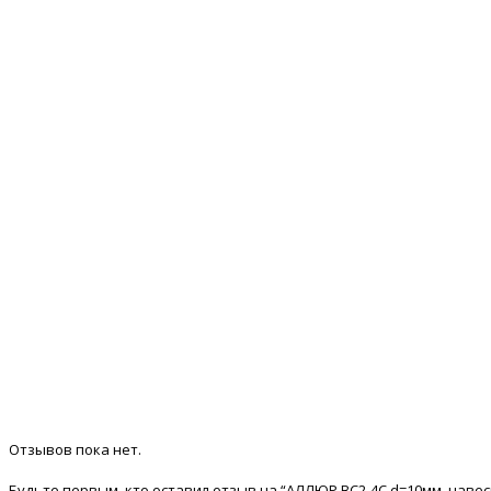
Отзывов пока нет.
Будьте первым, кто оставил отзыв на “АЛЛЮР ВС2-4С d=10мм, наве