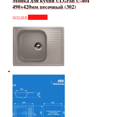
Мойка для кухни ULGran U-404
490×420мм песочный (302)
5013,00
₽
Подробнее