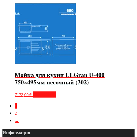
Мойка для кухни ULGran U-400
750×495мм песочный (302)
7172,00
₽
Подробнее
1
2
→
Информация