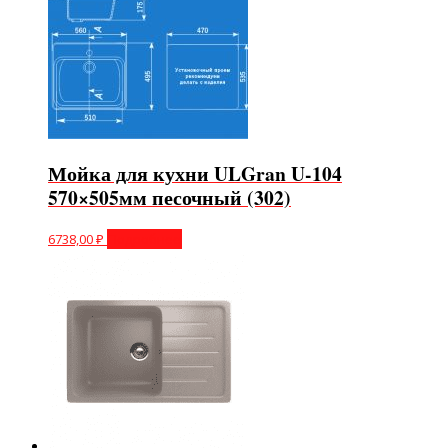
Мойка для кухни ULGran U-104
570×505мм песочный (302)
6738,00
₽
Подробнее