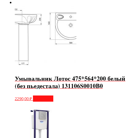
Умывальник Лотос 475*564*200 белый
(без пьедестала) 131106S0010B0
2290,00
₽
В корзину