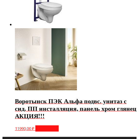
Воротынск ПЭК Альфа подвс. унитаз с
сид. ПП инсталляция, панель хром глянец
АКЦИЯ!!!
11990,00
₽
Подробнее