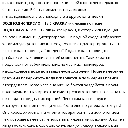
шлифовались, содержание наполнителей в шпатлевке должно
быть высоким. В быту применяются алкидные,
нитратцеллюлозные, эпоксидные и другие шпатлевки.
ВОДНОДИСПЕРСИОННЫЕ КРАСКИ
(их называют еще
ВОДОЭМУЛЬСИОННЫМИ
) – это краски, в которых связующая
основа и пигменты диспергированы в водной среде и образуют
устойчивую суспензию (взвесь, эмульсию). Диспергированы – то
есть не растворены, а “введены”. Вода не растворяет, но
разбавляет находящиеся в ней компоненты. Такие краски
представляют собой мельчайшие частицы полимеров,
находящиеся в воде во взвешенном состоянии. После нанесения
краски на поверхность вода испаряется, а полимерная пленка
отвердевает. После чего она уже не боится воздействия воды.
Водоэмульсионная краска не имеет резкого неприятного запаха и
не создает вредных испарений. Легко смывается с рук и
инструментов при помощи мыла (если еще не успела засохнуть).
Она хорошо ложится на многие поверхности – за исключением
тех, которые ранее были покрыты глянцевыми красками. А вот на
саму эмульсионку можно наносить любую краску. Только не на